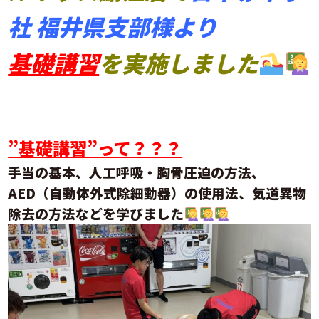
社 福井県支部様より
基礎講習
を
実施しました
”基礎講習”って？？？
手当の基本、人工呼吸・胸骨圧迫の方法、
AED（自動体外式除細動器）の使用法、気道異物
除去の方法などを学びました